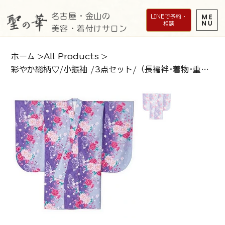
名古屋・金山の
LINEで予約・
相談
美容・着付けサロン
ホーム
>
All Products
>
彩やか総柄♡/小振袖 /3点セット/（長襦袢･着物･重ね衿）RK-SOシリーズ