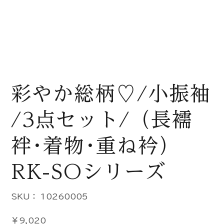
彩やか総柄♡/小振袖
/3点セット/（長襦
袢･着物･重ね衿）
RK-SOシリーズ
SKU：
SKU：
10260005
10260005
価
￥9,020
格