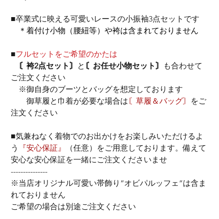
■卒業式に映える可愛いレースの小振袖3点セットです
＊着付け小物（腰紐等）や袴は含まれておりません
■
フルセットをご希望のかたは
〘袴2点セット〙
と
〘お任せ小物セット〙
も合わせて
ご注文ください
　※御自身のブーツとバッグを想定しております
　　御草履と巾着が必要な場合は
〘草履＆バッグ〙
をご
注文ください
■気兼ねなく着物でのお出かけをお楽しみいただけるよ
う
『安心保証』
（任意）をご用意しております。備えて
安心な安心保証を一緒にご注文くださいませ
---------------
※当店オリジナル可愛い帯飾り”オビパルッフェ”は含ま
れておりません
ご希望の場合は別途ご注文ください